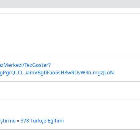
TezMerkezi/TezGoster?
vgPgrQLCL_iamVBgtiFao6sH8wRDvW3n-mgzJLoN
iştirme
»
378 Türkçe Eğitimi