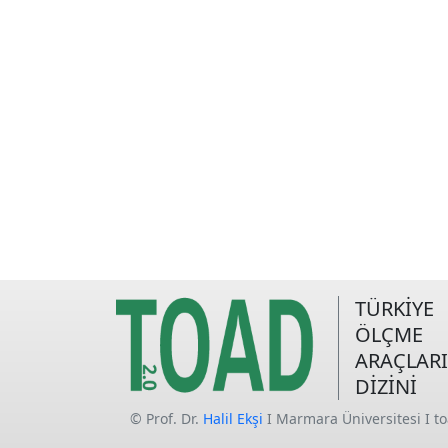
TÜRKİYE
ÖLÇME
ARAÇLARI
DİZİNİ
© Prof. Dr.
Halil Ekşi
I Marmara Üniversitesi I t