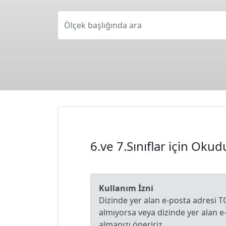
Ölçek başlığında ara
6.ve 7.Sınıflar için Ok
Kullanım İzni
Dizinde yer alan e-posta adresi T
almıyorsa veya dizinde yer alan 
almanızı öneririz.