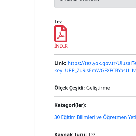
Tez
İNDİR
Link:
https://tez.yok.gov.tr/Ulusal
key=UPP_Zu9isEmWGFXFCBYasULI
Ölçek Çeşidi:
Geliştirme
Kategori(ler)
:
30 Eğitim Bilimleri ve Öğretmen Yet
Kaynak Türü:
Tez