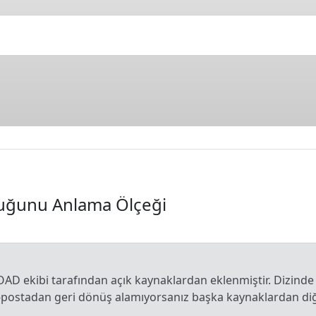
uduğunu Anlama Ölçeği
OAD ekibi tarafından açık kaynaklardan eklenmiştir. Dizinde
e-postadan geri dönüş alamıyorsanız başka kaynaklardan diğe