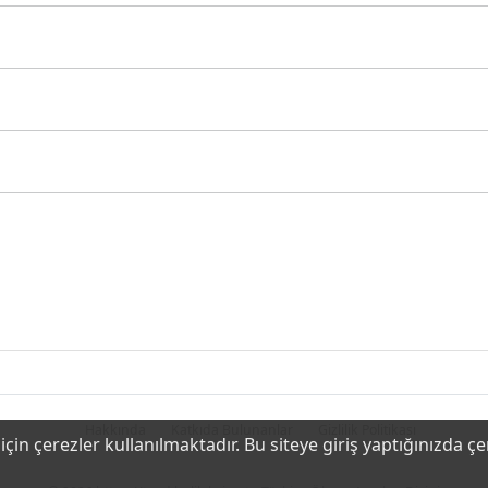
Hakkında
Katkıda Bulunanlar
Gizlilik Politikası
çin çerezler kullanılmaktadır. Bu siteye giriş yaptığınızda ç