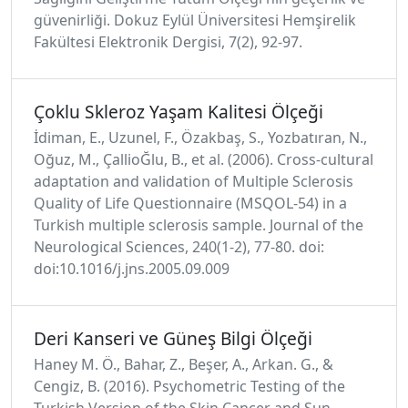
güvenirliği. Dokuz Eylül Üniversitesi Hemşirelik
Fakültesi Elektronik Dergisi, 7(2), 92-97.
Çoklu Skleroz Yaşam Kalitesi Ölçeği
İdiman, E., Uzunel, F., Özakbaş, S., Yozbatıran, N.,
Oğuz, M., ÇallioĞlu, B., et al. (2006). Cross-cultural
adaptation and validation of Multiple Sclerosis
Quality of Life Questionnaire (MSQOL-54) in a
Turkish multiple sclerosis sample. Journal of the
Neurological Sciences, 240(1-2), 77-80. doi:
doi:10.1016/j.jns.2005.09.009
Deri Kanseri ve Güneş Bilgi Ölçeği
Haney M. Ö., Bahar, Z., Beşer, A., Arkan. G., &
Cengiz, B. (2016). Psychometric Testing of the
Turkish Version of the Skin Cancer and Sun