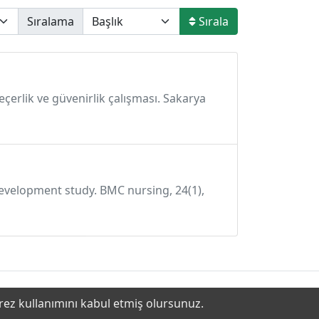
Sıralama
Sırala
erlik ve güvenirlik çalışması. Sakarya
e development study. BMC nursing, 24(1),
erez kullanımını kabul etmiş olursunuz.