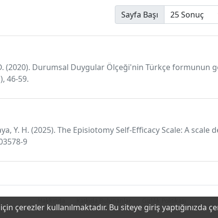
Sayfa Başı
D. (2020). Durumsal Duygular Ölçeği'nin Türkçe formunun geç
), 46-59.
kaya, Y. H. (2025). The Episiotomy Self-Efficacy Scale: A scal
-03578-9
Hakkında
Katkıda Bulunanlar
Gizlilik Politikası
çin çerezler kullanılmaktadır. Bu siteye giriş yaptığınızda ç