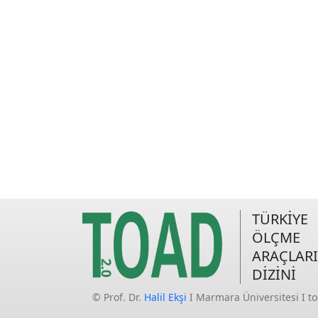
TÜRKİYE
ÖLÇME
ARAÇLARI
DİZİNİ
© Prof. Dr.
Halil Ekşi
I Marmara Üniversitesi I t