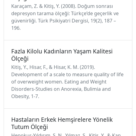
Karaçam, Z. & Kitiş, Y. (2008). Doğum sonrası
depresyon tarama ölçeği: Türkçe’de geçerlik ve
güvenirliği. Türk Psikiyatri Dergisi, 19(2), 187 –
196.
Fazla Kilolu Kadınların Yaşam Kalitesi
Ölçeği
Kitiş, Y., Hisar, F., & Hisar, K. M. (2019).
Development of a scale to measure quality of life
of overweight women. Eating and Weight
Disorders-Studies on Anorexia, Bulimia and
Obesity, 1-7.
Hastaların Erkek Hemşirelere Yönelik
Tutum Ölçeği
Hepokur-Yıldırım, Ş. N., Yılmaz, S., Kitiş, Y., & Kan,