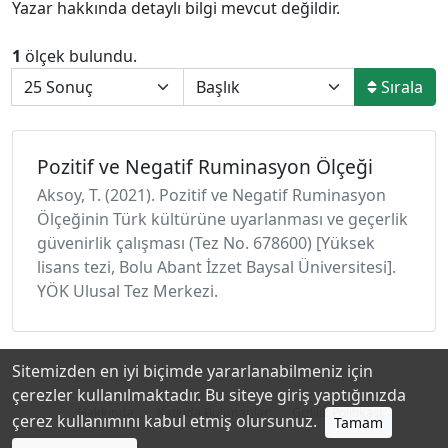
Yazar hakkında detaylı bilgi mevcut değildir.
1
ölçek bulundu.
Sırala
Pozitif ve Negatif Ruminasyon Ölçeği
Aksoy, T. (2021). Pozitif ve Negatif Ruminasyon
Ölçeğinin Türk kültürüne uyarlanması ve geçerlik
güvenirlik çalışması (Tez No. 678600) [Yüksek
lisans tezi, Bolu Abant İzzet Baysal Üniversitesi].
YÖK Ulusal Tez Merkezi.
Sitemizden en iyi biçimde yararlanabilmeniz için
çerezler kullanılmaktadır. Bu siteye giriş yaptığınızda
Hakkında
Katkıda Bulunanlar
Gizlilik Politikası
çerez kullanımını kabul etmiş olursunuz.
Tamam