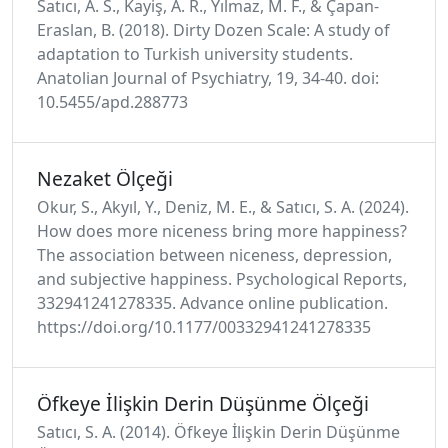
Satıcı, A. S., Kayiş, A. R., Yılmaz, M. F., & Çapan-
Eraslan, B. (2018). Dirty Dozen Scale: A study of
adaptation to Turkish university students.
Anatolian Journal of Psychiatry, 19, 34-40. doi:
10.5455/apd.288773
Nezaket Ölçeği
Okur, S., Akyıl, Y., Deniz, M. E., & Satıcı, S. A. (2024).
How does more niceness bring more happiness?
The association between niceness, depression,
and subjective happiness. Psychological Reports,
332941241278335. Advance online publication.
https://doi.org/10.1177/00332941241278335
Öfkeye İlişkin Derin Düşünme Ölçeği
Satıcı, S. A. (2014). Öfkeye İlişkin Derin Düşünme