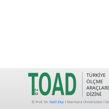
TÜRKİYE
ÖLÇME
ARAÇLARI
DİZİNİ
© Prof. Dr.
Halil Ekşi
I Marmara Üniversitesi I t