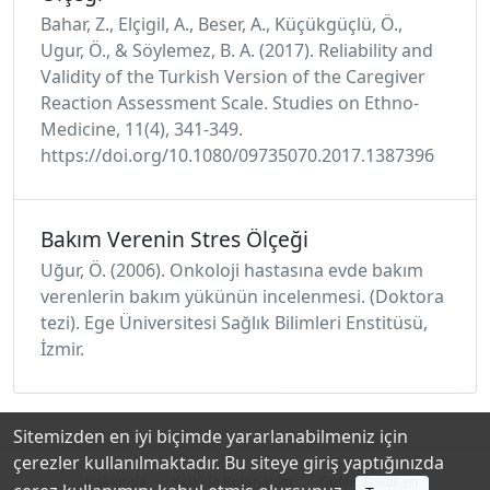
Bahar, Z., Elçigil, A., Beser, A., Küçükgüçlü, Ö.,
Ugur, Ö., & Söylemez, B. A. (2017). Reliability and
Validity of the Turkish Version of the Caregiver
Reaction Assessment Scale. Studies on Ethno-
Medicine, 11(4), 341-349.
https://doi.org/10.1080/09735070.2017.1387396
Bakım Verenin Stres Ölçeği
Uğur, Ö. (2006). Onkoloji hastasına evde bakım
verenlerin bakım yükünün incelenmesi. (Doktora
tezi). Ege Üniversitesi Sağlık Bilimleri Enstitüsü,
İzmir.
Sitemizden en iyi biçimde yararlanabilmeniz için
çerezler kullanılmaktadır. Bu siteye giriş yaptığınızda
Hakkında
Katkıda Bulunanlar
Gizlilik Politikası