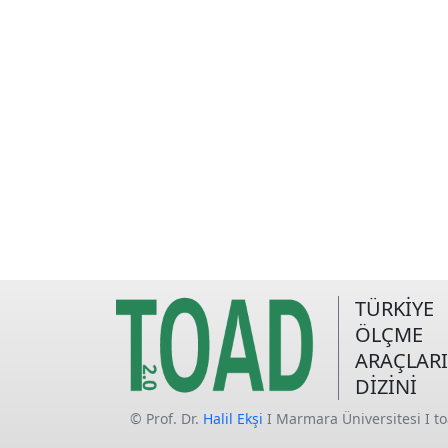
TÜRKİYE
ÖLÇME
ARAÇLARI
DİZİNİ
© Prof. Dr.
Halil Ekşi
I Marmara Üniversitesi I t