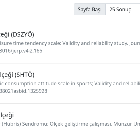
Sayfa Başı
çeği (DSZYÖ)
 leisure time tendency scale: Validity and reliability study. 
53016/jerp.v4i2.166
lçeği (SHTÖ)
ic consumption attitude scale in sports; Validity and reliabi
10.38021asbid.1325928
lçeği
bir (Hubris) Sendromu; Ölçek geliştirme çalışması. Munzur Üniv