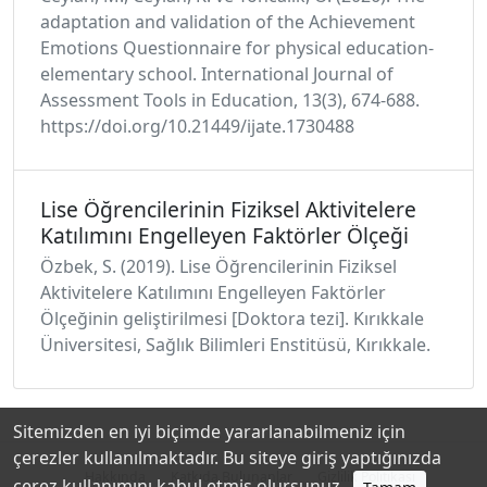
adaptation and validation of the Achievement
Emotions Questionnaire for physical education-
elementary school. International Journal of
Assessment Tools in Education, 13(3), 674-688.
https://doi.org/10.21449/ijate.1730488
Lise Öğrencilerinin Fiziksel Aktivitelere
Katılımını Engelleyen Faktörler Ölçeği
Özbek, S. (2019). Lise Öğrencilerinin Fiziksel
Aktivitelere Katılımını Engelleyen Faktörler
Ölçeğinin geliştirilmesi [Doktora tezi]. Kırıkkale
Üniversitesi, Sağlık Bilimleri Enstitüsü, Kırıkkale.
Sitemizden en iyi biçimde yararlanabilmeniz için
çerezler kullanılmaktadır. Bu siteye giriş yaptığınızda
Hakkında
Katkıda Bulunanlar
Gizlilik Politikası
çerez kullanımını kabul etmiş olursunuz.