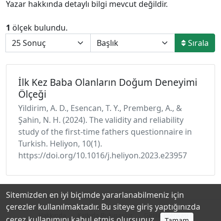
Yazar hakkında detaylı bilgi mevcut değildir.
1
ölçek bulundu.
Sırala
İlk Kez Baba Olanların Doğum Deneyimi
Ölçeği
Yildirim, A. D., Esencan, T. Y., Premberg, A., &
Şahin, N. H. (2024). The validity and reliability
study of the first-time fathers questionnaire in
Turkish. Heliyon, 10(1).
https://doi.org/10.1016/j.heliyon.2023.e23957
Sitemizden en iyi biçimde yararlanabilmeniz için
çerezler kullanılmaktadır. Bu siteye giriş yaptığınızda
Hakkında
Katkıda Bulunanlar
Gizlilik Politikası
çerez kullanımını kabul etmiş olursunuz.
Tamam