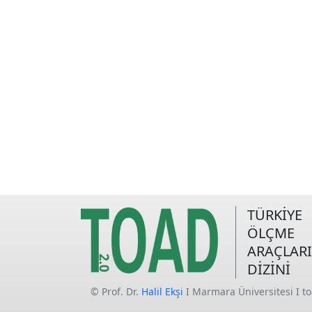
TÜRKİYE
ÖLÇME
ARAÇLARI
DİZİNİ
© Prof. Dr.
Halil Ekşi
I Marmara Üniversitesi I t