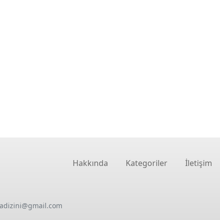
Hakkında
Kategoriler
İletişim
oadizini@gmail.com