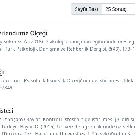
Sayfa Başı
ğerlendirme Ölçeği
 Sökmez, A. (2018). Psikolojik danışman eğitiminde mesleğe i
. Türk Psikolojik Danışma ve Rehberlik Dergisi, 8(49), 173–
ği
Öğretmen Psikolojik Esneklik Ölçeği’ nin geliştirilmesi . Elektr
197849
stesi
uz Yaşam Olayları Kontrol Listesi’nin geliştirilmesi [Bildiri 
rkiye. Bayar, Ö. (2016). Üniversite öğrencilerinde öz-şefka
 [Doktora Tezi, Hacettepe Üniversitesi ]. Yükseköğretim Kur