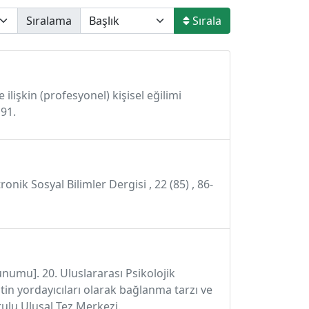
Sıralama
Sırala
lişkin (profesyonel) kişisel eğilimi
191.
onik Sosyal Bilimler Dergisi , 22 (85) , 86-
sunumu]. 20. Uluslararası Psikolojik
tin yordayıcıları olarak bağlanma tarzı ve
ulu Ulusal Tez Merkezi.