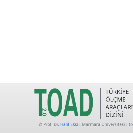
TÜRKİYE
ÖLÇME
ARAÇLARI
DİZİNİ
© Prof. Dr.
Halil Ekşi
I Marmara Üniversitesi I t