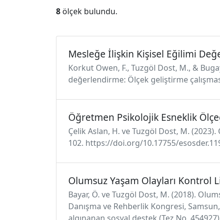
8
ölçek bulundu.
Mesleğe İlişkin Kişisel Eğilimi De
Korkut Owen, F., Tuzgöl Dost, M., & Bugay
değerlendirme: Ölçek geliştirme çalışması
Öğretmen Psikolojik Esneklik Ölçe
Çelik Aslan, H. ve Tuzgöl Dost, M. (2023). 
102. https://doi.org/10.17755/esosder.1
Olumsuz Yaşam Olayları Kontrol Li
Bayar, Ö. ve Tuzgöl Dost, M. (2018). Olums
Danışma ve Rehberlik Kongresi, Samsun, Tü
algınanan sosyal destek (Tez No. 454927)