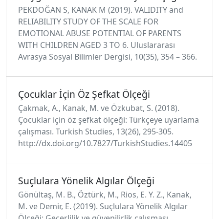
PEKDOĞAN S, KANAK M (2019). VALIDITY and
RELIABILITY STUDY OF THE SCALE FOR
EMOTIONAL ABUSE POTENTIAL OF PARENTS
WITH CHILDREN AGED 3 TO 6. Uluslararası
Avrasya Sosyal Bilimler Dergisi, 10(35), 354 – 366.
Çocuklar İçin Öz Şefkat Ölçeği
Çakmak, A., Kanak, M. ve Özkubat, S. (2018).
Çocuklar için öz şefkat ölçeği: Türkçeye uyarlama
çalışması. Turkish Studies, 13(26), 295-305.
http://dx.doi.org/10.7827/TurkishStudies.14405
Suçlulara Yönelik Algılar Ölçeği
Gönültaş, M. B., Öztürk, M., Rios, E. Y. Z., Kanak,
M. ve Demir, E. (2019). Suçlulara Yönelik Algılar
Ölçeği: Geçerlilik ve güvenilirlik çalışması.