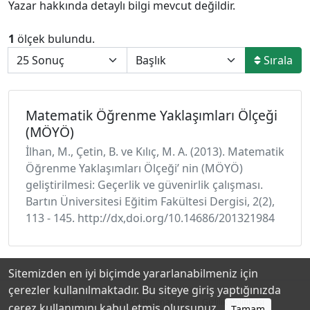
Yazar hakkında detaylı bilgi mevcut değildir.
1
ölçek bulundu.
Sırala
Matematik Öğrenme Yaklaşımları Ölçeği
(MÖYÖ)
İlhan, M., Çetin, B. ve Kılıç, M. A. (2013). Matematik
Öğrenme Yaklaşımları Ölçeği’ nin (MÖYÖ)
geliştirilmesi: Geçerlik ve güvenirlik çalışması.
Bartın Üniversitesi Eğitim Fakültesi Dergisi, 2(2),
113 - 145. http://dx,doi.org/10.14686/201321984
Sitemizden en iyi biçimde yararlanabilmeniz için
çerezler kullanılmaktadır. Bu siteye giriş yaptığınızda
Hakkında
Katkıda Bulunanlar
Gizlilik Politikası
çerez kullanımını kabul etmiş olursunuz.
Tamam