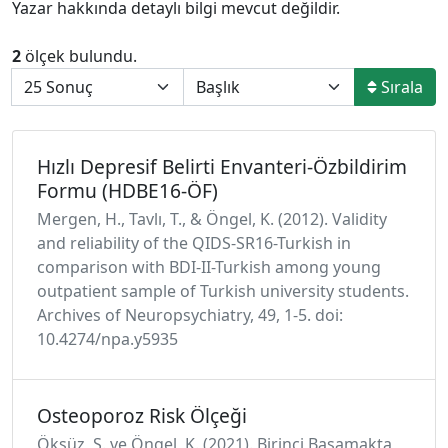
Yazar hakkında detaylı bilgi mevcut değildir.
2
ölçek bulundu.
Sırala
Hızlı Depresif Belirti Envanteri-Özbildirim
Formu (HDBE16-ÖF)
Mergen, H., Tavlı, T., & Öngel, K. (2012). Validity
and reliability of the QIDS-SR16-Turkish in
comparison with BDI-II-Turkish among young
outpatient sample of Turkish university students.
Archives of Neuropsychiatry, 49, 1-5. doi:
10.4274/npa.y5935
Osteoporoz Risk Ölçeği
Öksüz, S. ve Öngel, K. (2021). Birinci Basamakta