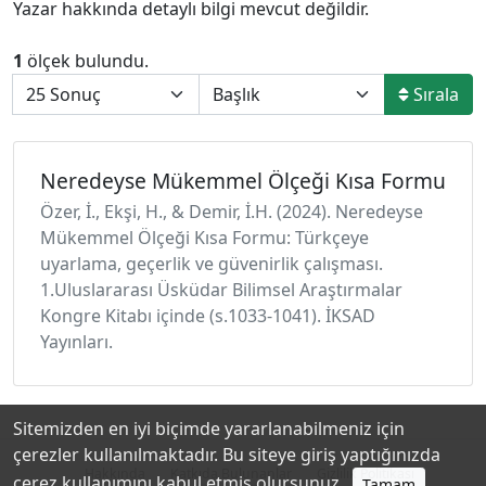
Yazar hakkında detaylı bilgi mevcut değildir.
1
ölçek bulundu.
Sırala
Neredeyse Mükemmel Ölçeği Kısa Formu
Özer, İ., Ekşi, H., & Demir, İ.H. (2024). Neredeyse
Mükemmel Ölçeği Kısa Formu: Türkçeye
uyarlama, geçerlik ve güvenirlik çalışması.
1.Uluslararası Üsküdar Bilimsel Araştırmalar
Kongre Kitabı içinde (s.1033-1041). İKSAD
Yayınları.
Sitemizden en iyi biçimde yararlanabilmeniz için
çerezler kullanılmaktadır. Bu siteye giriş yaptığınızda
Hakkında
Katkıda Bulunanlar
Gizlilik Politikası
çerez kullanımını kabul etmiş olursunuz.
Tamam