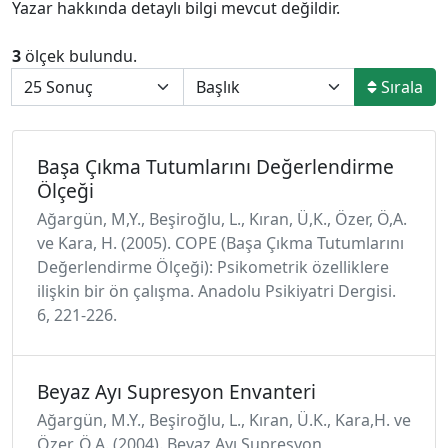
Yazar hakkında detaylı bilgi mevcut değildir.
3
ölçek bulundu.
Sırala
Başa Çıkma Tutumlarını Değerlendirme
Ölçeği
Ağargün, M,Y., Beşiroğlu, L., Kıran, Ü,K., Özer, Ö,A.
ve Kara, H. (2005). COPE (Başa Çıkma Tutumlarını
Değerlendirme Ölçeği): Psikometrik özelliklere
ilişkin bir ön çalışma. Anadolu Psikiyatri Dergisi.
6, 221-226.
Beyaz Ayı Supresyon Envanteri
Ağargün, M.Y., Beşiroğlu, L., Kıran, Ü.K., Kara,H. ve
Özer, Ö.A. (2004). Beyaz Ayı Supresyon