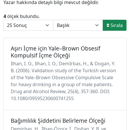
Yazar hakkında detaylı bilgi mevcut değildir.
4
ölçek bulundu.
Sırala
Aşırı İçme için Yale–Brown Obsesif
Kompulsif İçme Ölçeği
Ilhan, I. O., Ilhan, I. O., DemIrbas, H., & Dogan, Y.
B. (2006). Validation study of the Turkish version
of the Yale–Brown Obsessive Compulsive Scale
for heavy drinking in a group of male patients.
Drug and Alcohol Review, 25(4), 357-360. DOI:
10.1080/09595230600741255
Bağımlılık Şiddetini Belirleme Ölçeği
Demirbaş, H., İlhan-Özgür, İ., Doğan, Y. B. ve