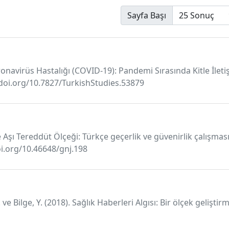
Sayfa Başı
oronavirüs Hastalığı (COVID-19): Pandemi Sırasında Kitle İletiş
x.doi.org/10.7827/TurkishStudies.53879
de Aşı Tereddüt Ölçeği: Türkçe geçerlik ve güvenirlik çalışma
doi.org/10.46648/gnj.198
 ve Bilge, Y. (2018). Sağlık Haberleri Algısı: Bir ölçek geliştir