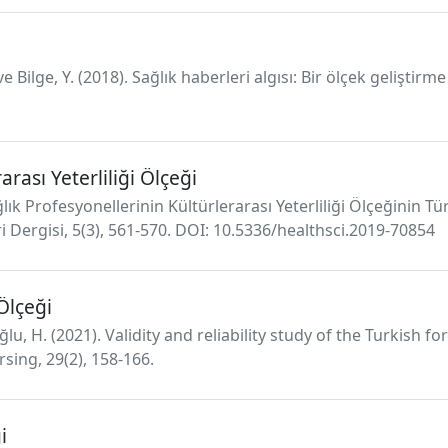
 ve Bilge, Y. (2018). Sağlık haberleri algısı: Bir ölçek gelişt
rası Yeterliliği Ölçeği
Sağlık Profesyonellerinin Kültürlerarası Yeterliliği Ölçeğinin
eri Dergisi, 5(3), 561-570. DOI: 10.5336/healthsci.2019-70854
Ölçeği
izoğlu, H. (2021). Validity and reliability study of the Turkis
sing, 29(2), 158-166.
i