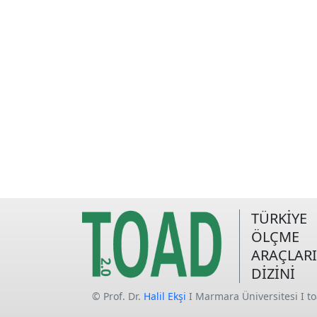
TÜRKİYE
ÖLÇME
ARAÇLARI
DİZİNİ
© Prof. Dr.
Halil Ekşi
I Marmara Üniversitesi I t