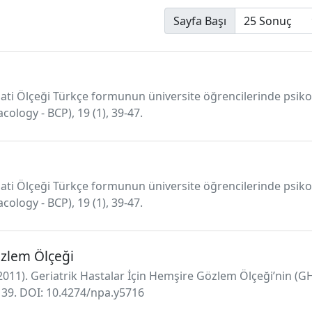
Sayfa Başı
pati Ölçeği Türkçe formunun üniversite öğrencilerinde psikom
cology - BCP), 19 (1), 39-47.
pati Ölçeği Türkçe formunun üniversite öğrencilerinde psikom
cology - BCP), 19 (1), 39-47.
özlem Ölçeği
. (2011). Geriatrik Hastalar İçin Hemşire Gözlem Ölçeği’ni
5-139. DOI: 10.4274/npa.y5716