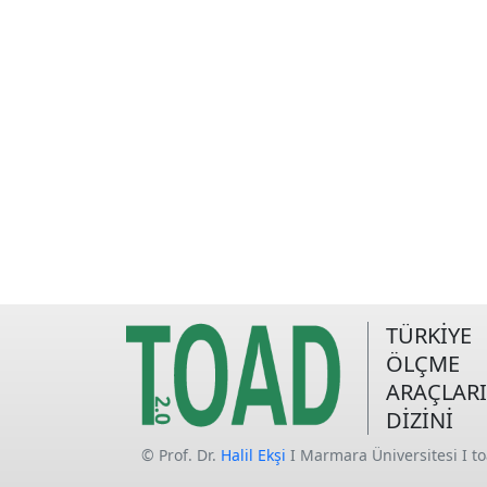
TÜRKİYE
ÖLÇME
ARAÇLARI
DİZİNİ
© Prof. Dr.
Halil Ekşi
I Marmara Üniversitesi I t