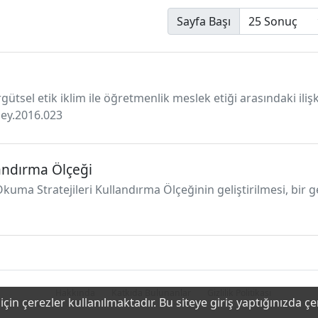
Sayfa Başı
örgütsel etik iklim ile öğretmenlik meslek etiği arasındaki i
uey.2016.023
landırma Ölçeği
Okuma Stratejileri Kullandırma Ölçeğinin geliştirilmesi, bir ge
Hakkında
Katkıda Bulunanlar
Gizlilik Politikası
çin çerezler kullanılmaktadır. Bu siteye giriş yaptığınızda ç