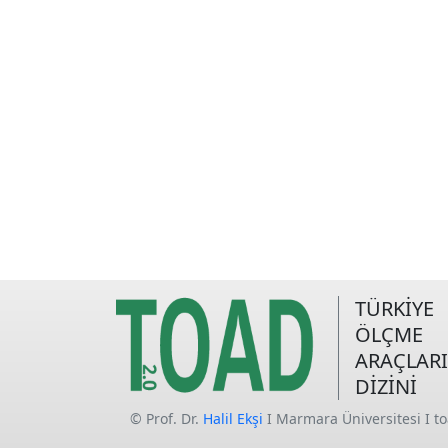
TÜRKİYE
ÖLÇME
ARAÇLARI
DİZİNİ
© Prof. Dr.
Halil Ekşi
I Marmara Üniversitesi I t