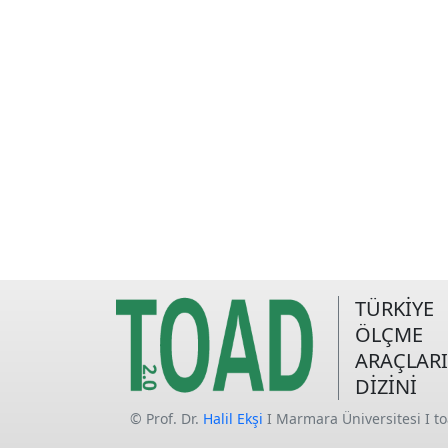
TÜRKİYE
ÖLÇME
ARAÇLARI
DİZİNİ
© Prof. Dr.
Halil Ekşi
I Marmara Üniversitesi I t