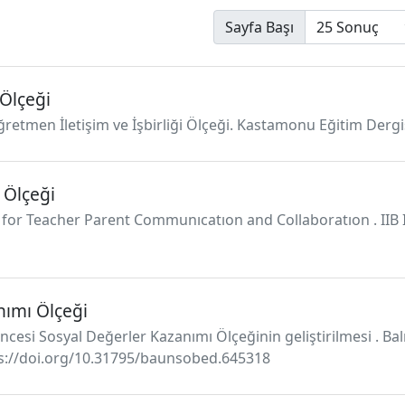
Sayfa Başı
 Ölçeği
 Öğretmen İletişim ve İşbirliği Ölçeği. Kastamonu Eğitim Dergis
i Ölçeği
ale for Teacher Parent Communıcatıon and Collaboratıon . IIB
nımı Ölçeği
cesi Sosyal Değerler Kazanımı Ölçeğinin geliştirilmesi . Balı
ttps://doi.org/10.31795/baunsobed.645318