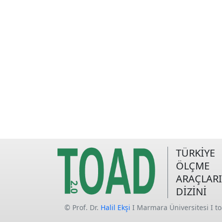
TÜRKİYE
ÖLÇME
ARAÇLARI
DİZİNİ
© Prof. Dr.
Halil Ekşi
I Marmara Üniversitesi I t