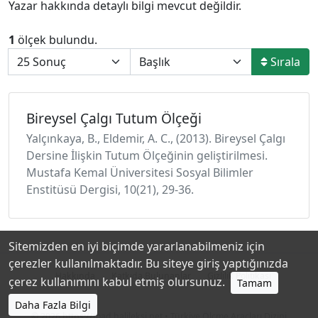
Yazar hakkında detaylı bilgi mevcut değildir.
1
ölçek bulundu.
Sırala
Bireysel Çalgı Tutum Ölçeği
Yalçınkaya, B., Eldemir, A. C., (2013). Bireysel Çalgı
Dersine İlişkin Tutum Ölçeğinin geliştirilmesi.
Mustafa Kemal Üniversitesi Sosyal Bilimler
Enstitüsü Dergisi, 10(21), 29-36.
Sitemizden en iyi biçimde yararlanabilmeniz için
çerezler kullanılmaktadır. Bu siteye giriş yaptığınızda
Hakkında
Katkıda Bulunanlar
Gizlilik Politikası
çerez kullanımını kabul etmiş olursunuz.
Tamam
Daha Fazla Bilgi
© 2026
https://toad.halileksi.net
• Türkiye Ölçme Araçları Dizini