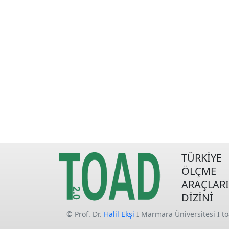
TÜRKİYE
ÖLÇME
ARAÇLARI
DİZİNİ
© Prof. Dr.
Halil Ekşi
I Marmara Üniversitesi I t