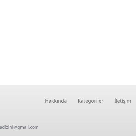
Hakkında
Kategoriler
İletişim
oadizini@gmail.com