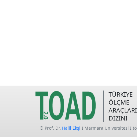
TÜRKİYE
ÖLÇME
ARAÇLARI
DİZİNİ
© Prof. Dr.
Halil Ekşi
I Marmara Üniversitesi I t