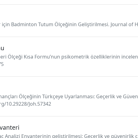
r için Badminton Tutum Ölçeğinin Geliştirilmesi. Journal of H
mu
lleri Ölçeği Kısa Formu’nun psikometrik özelliklerinin incele
75
İnançları Ölçeğinin Türkçeye Uyarlanması: Geçerlik ve Güvenir
.org/10.29228/Joh.57342
nvanteri
aç Analizi Envanterinin geliştirilmesi: Geçerlik ve güvenirlik 