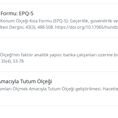
a Formu: EPQ-5
ik Konum Ölçeği Kısa Formu (EPQ-5): Geçerlilik, güvenilirlik 
kültesi Dergisi, 43(3), 488-508. https://doi.org/10.17065/hunii
Ölçeği’nin faktör analitik yapısı: banka çalışanları üzerine b
, 35(4), 53-78
 Amacıyla Tutum Ölçeği
umları Ölçmek Amacıyla Tutum Ölçeği geliştirilmesi. Hacettepe