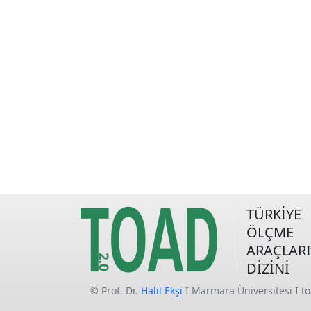
TÜRKİYE
ÖLÇME
ARAÇLARI
DİZİNİ
© Prof. Dr.
Halil Ekşi
I Marmara Üniversitesi I t