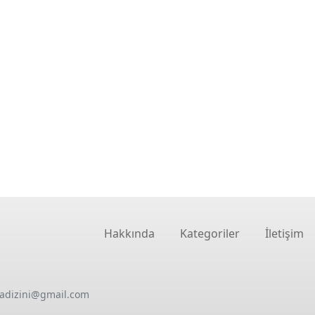
Hakkında
Kategoriler
İletişim
oadizini@gmail.com