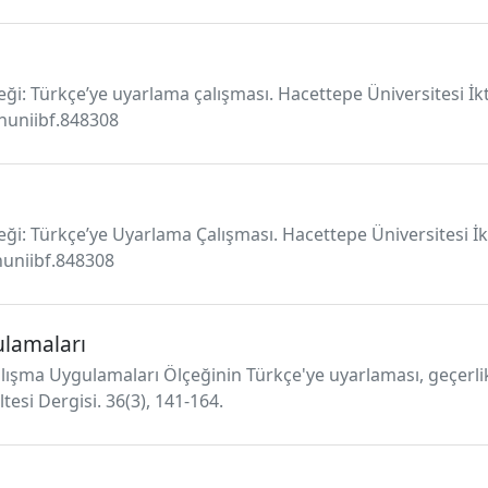
lçeği: Türkçe’ye uyarlama çalışması. Hacettepe Üniversitesi İkt
/huniibf.848308
lçeği: Türkçe’ye Uyarlama Çalışması. Hacettepe Üniversitesi İkt
huniibf.848308
ulamaları
ışma Uygulamaları Ölçeğinin Türkçe'ye uyarlaması, geçerlik 
ltesi Dergisi. 36(3), 141-164.