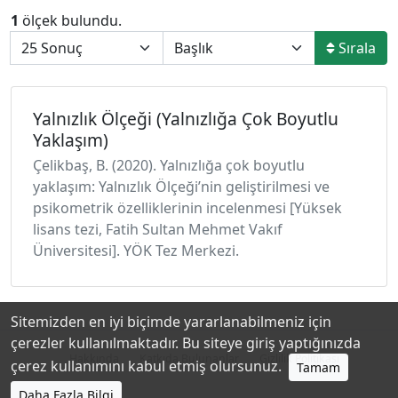
1
ölçek bulundu.
Sırala
Yalnızlık Ölçeği (Yalnızlığa Çok Boyutlu
Yaklaşım)
Çelikbaş, B. (2020). Yalnızlığa çok boyutlu
yaklaşım: Yalnızlık Ölçeği’nin geliştirilmesi ve
psikometrik özelliklerinin incelenmesi [Yüksek
lisans tezi, Fatih Sultan Mehmet Vakıf
Üniversitesi]. YÖK Tez Merkezi.
Sitemizden en iyi biçimde yararlanabilmeniz için
çerezler kullanılmaktadır. Bu siteye giriş yaptığınızda
Hakkında
Katkıda Bulunanlar
Gizlilik Politikası
çerez kullanımını kabul etmiş olursunuz.
Tamam
Daha Fazla Bilgi