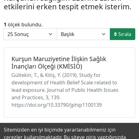
etkilerini erken tespit etmek isterim.
1
ölçek bulundu.
Sırala
Kurşun Maruziyetine İlişkin Sağlık
İnançları Ölçeği (KMİSİÖ)
Gültekin, T., & Kitiş, Y. (2019). Study for
development of Health Belief Scale related to
lead exposure. Journal of Public Health Issues
and Practices, 3, 139.
https://doi.org/10.33790/jphip1100139
Sitemizden en iyi biçimde yararlanabilmeniz için
çerezler kullanılmaktadır. Bu siteye giriş yaptığınızda