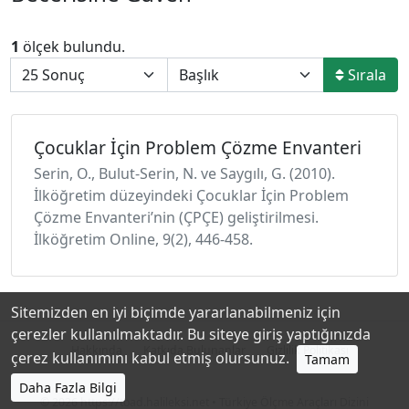
1
ölçek bulundu.
Sırala
Çocuklar İçin Problem Çözme Envanteri
Serin, O., Bulut-Serin, N. ve Saygılı, G. (2010).
İlköğretim düzeyindeki Çocuklar İçin Problem
Çözme Envanteri’nin (ÇPÇE) geliştirilmesi.
İlköğretim Online, 9(2), 446-458.
Sitemizden en iyi biçimde yararlanabilmeniz için
çerezler kullanılmaktadır. Bu siteye giriş yaptığınızda
Hakkında
Katkıda Bulunanlar
Gizlilik Politikası
çerez kullanımını kabul etmiş olursunuz.
Tamam
Daha Fazla Bilgi
© 2026
https://toad.halileksi.net
• Türkiye Ölçme Araçları Dizini