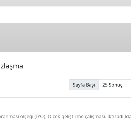
ızlaşma
Sayfa Başı
pranması ölçeği (İYÖ): Ölçek geliştirme çalışması. İktisadi İda