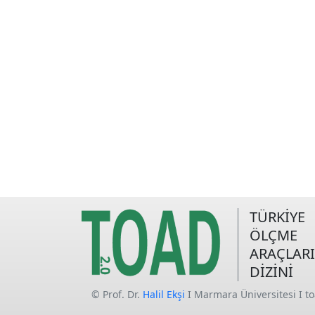
TÜRKİYE
ÖLÇME
ARAÇLARI
DİZİNİ
© Prof. Dr.
Halil Ekşi
I Marmara Üniversitesi I t