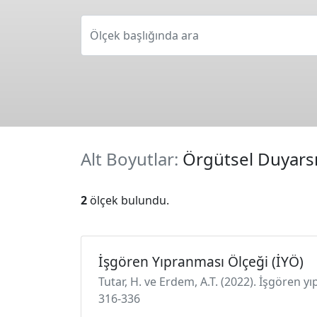
Ölçek başlığında ara
Alt Boyutlar:
Örgütsel Duyars
2
ölçek bulundu.
İşgören Yıpranması Ölçeği (İYÖ)
Tutar, H. ve Erdem, A.T. (2022). İşgören yı
316-336