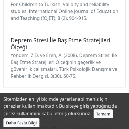
For Children to Turkish: Validity and reliability
studies. International Online Journal of Education
and Teaching (IOJET), 8 (2). 904-915.
Deprem Stresi İle Baş Etme Stratejileri
Ölçeği
Yöndem, Z.D. ve Eren, A. (2008). Deprem Stresi İle
Baş Etme Stratejileri Ölçeğinin geçerlik ve
güvenirlik çalışmaları. Türk Psikolojik Danışma ve
Rehberlik Dergisi, 3(30), 60-75.
Sitemizden en iyi biçimde yararlanabilmeniz için
çerezler kullanılmaktadır. Bu siteye giriş yaptığınızda
Hakkında
Katkıda Bulunanlar
Gizlilik Politikası
çerez kullanımını kabul etmiş olursunuz.
Tamam
Daha Fazla Bilgi
© 2026
https://toad.halileksi.net
• Türkiye Ölçme Araçları Dizini