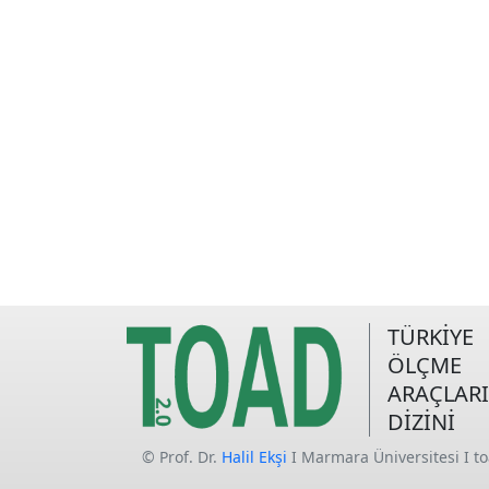
TÜRKİYE
ÖLÇME
ARAÇLARI
DİZİNİ
© Prof. Dr.
Halil Ekşi
I Marmara Üniversitesi I t