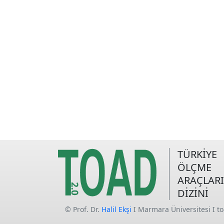
TÜRKİYE
ÖLÇME
ARAÇLARI
DİZİNİ
© Prof. Dr.
Halil Ekşi
I Marmara Üniversitesi I t