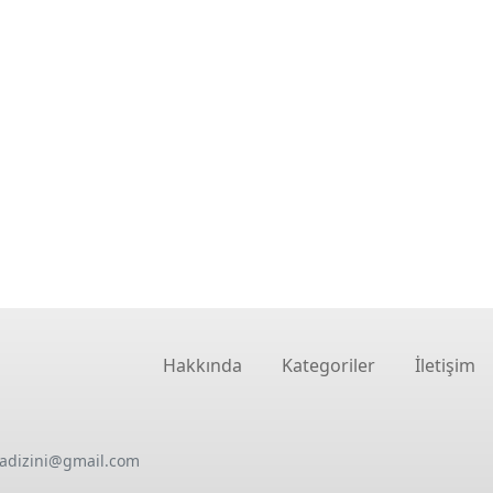
Hakkında
Kategoriler
İletişim
oadizini@gmail.com