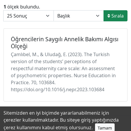
1
ölçek bulundu.
Sırala
Öğrencilerin Saygılı Annelik Bakımı Algısı
Ölçeği
Çamlıbel, M., & Uludağ, E. (2023). The Turkish
version of the students’ perceptions of
respectful maternity care scale: An assessment
of psychometric properties. Nurse Education in
Practice. 70, 103684.
https://doi.org/10.1016/j.nepr.2023.103684
Sitemizden en iyi biçimde yararlanabilmeniz için
çerezler kullanılmaktadır. Bu siteye giriş yaptığınızda
Hakkında
Katkıda Bulunanlar
Gizlilik Politikası
çerez kullanımını kabul etmiş olursunuz.
Tamam