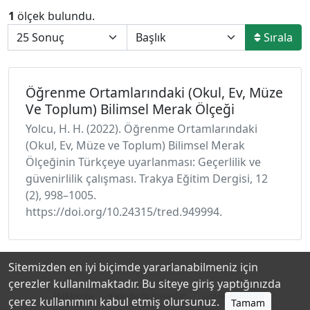
1
ölçek bulundu.
Sırala
Öğrenme Ortamlarındaki (Okul, Ev, Müze
Ve Toplum) Bilimsel Merak Ölçeği
Yolcu, H. H. (2022). Öğrenme Ortamlarındaki
(Okul, Ev, Müze ve Toplum) Bilimsel Merak
Ölçeğinin Türkçeye uyarlanması: Geçerlilik ve
güvenirlilik çalışması. Trakya Eğitim Dergisi, 12
(2), 998–1005.
https://doi.org/10.24315/tred.949994.
Sitemizden en iyi biçimde yararlanabilmeniz için
çerezler kullanılmaktadır. Bu siteye giriş yaptığınızda
Hakkında
Katkıda Bulunanlar
Gizlilik Politikası
çerez kullanımını kabul etmiş olursunuz.
Tamam