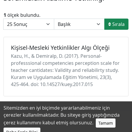
1
ölçek bulundu.
Sırala
Kişisel-Mesleki Yetkinlikler Algı Ölçeği
Kazu, H., & Demiralp, D. (2017). Personal-
professsional competencies perception scale for
teacher cantidates: Validity and reliabilirty study.
Kuram ve Uygulamada Eğitim Yönetimi, 23(3),
425-464. doi: 10.14527/kuey.2017.015
Sitemizden en iyi biçimde yararlanabilmeniz için
çerezler kullanılmaktadır. Bu siteye giriş yaptığınızda
Hakkında
Katkıda Bulunanlar
Gizlilik Politikası
çerez kullanımını kabul etmiş olursunuz.
Tamam