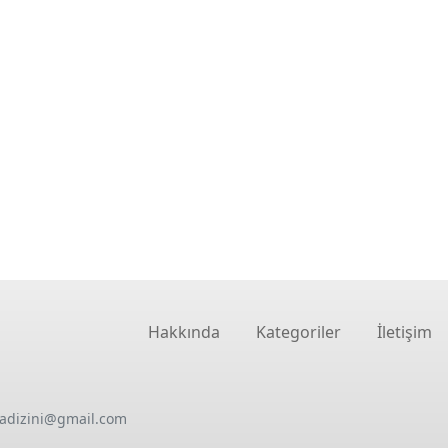
Hakkında
Kategoriler
İletişim
oadizini@gmail.com