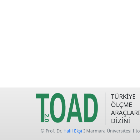
TÜRKİYE
ÖLÇME
ARAÇLARI
DİZİNİ
© Prof. Dr.
Halil Ekşi
I Marmara Üniversitesi I t