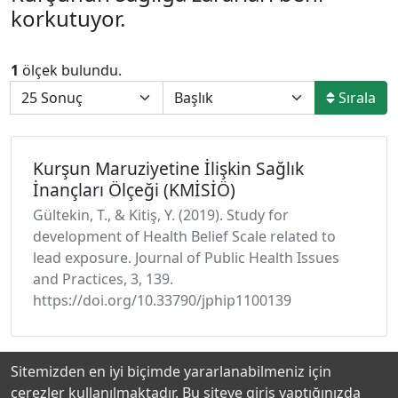
korkutuyor.
1
ölçek bulundu.
Sırala
Kurşun Maruziyetine İlişkin Sağlık
İnançları Ölçeği (KMİSİÖ)
Gültekin, T., & Kitiş, Y. (2019). Study for
development of Health Belief Scale related to
lead exposure. Journal of Public Health Issues
and Practices, 3, 139.
https://doi.org/10.33790/jphip1100139
Sitemizden en iyi biçimde yararlanabilmeniz için
çerezler kullanılmaktadır. Bu siteye giriş yaptığınızda