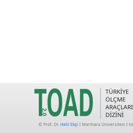
TÜRKİYE
ÖLÇME
ARAÇLARI
DİZİNİ
© Prof. Dr.
Halil Ekşi
I Marmara Üniversitesi I t