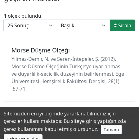
1
ölçek bulundu.
Sırala
Morse Düşme Ölçeği
Yılmaz-Demir, N. ve Seren-İntepeler, Ş. (2012).
Morse Düşme Ölçeğinin Türkçe’ye uyarlanması
ve duyarlılık-seçicilik düzeyinin belirlenmesi. Ege
Üniversitesi Hemşirelik Fakültesi Dergisi, 28(1)
,57-71.
Sitemizden en iyi biçimde yararlanabilmeniz için
çerezler kullanılmaktadır. Bu siteye giriş yaptığınızda
Hakkında
Katkıda Bulunanlar
Gizlilik Politikası
çerez kullanımını kabul etmiş olursunuz.
Tamam