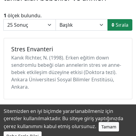
1
ölçek bulundu.
Sırala
Stres Envanteri
Kanık Richter, N. (1998). Erken eğitim down
sendromlu bebeği olan annelerin stres ve anne-
bebek etkileşim düzeyine etkisi (Doktora tezi).
Ankara Üniversitesi Sosyal Bilimler Enstitüsü,
Ankara.
Sitemizden en iyi biçimde yararlanabilmeniz için
çerezler kullanılmaktadır. Bu siteye giriş yaptığınızda
Hakkında
Katkıda Bulunanlar
Gizlilik Politikası
çerez kullanımını kabul etmiş olursunuz.
Tamam