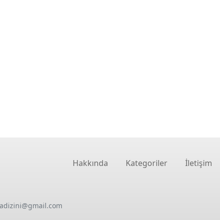
Hakkında
Kategoriler
İletişim
oadizini@gmail.com