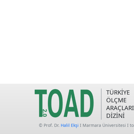
TÜRKİYE
ÖLÇME
ARAÇLARI
DİZİNİ
© Prof. Dr.
Halil Ekşi
I Marmara Üniversitesi I t