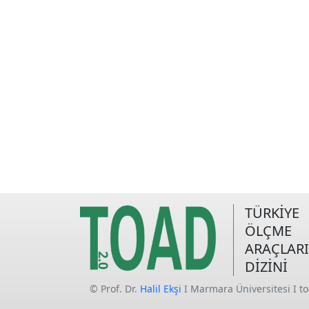
TÜRKİYE
ÖLÇME
ARAÇLARI
DİZİNİ
© Prof. Dr.
Halil Ekşi
I Marmara Üniversitesi I t