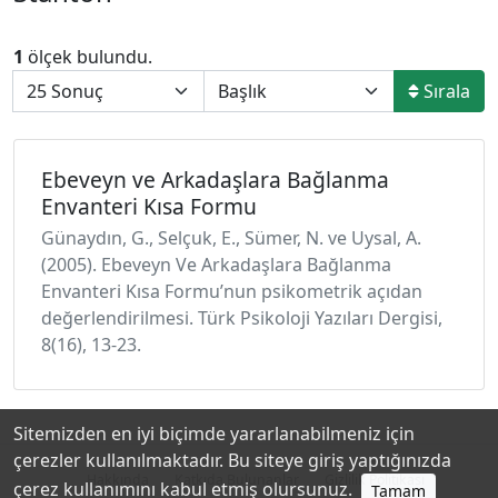
1
ölçek bulundu.
Sırala
Ebeveyn ve Arkadaşlara Bağlanma
Envanteri Kısa Formu
Günaydın, G., Selçuk, E., Sümer, N. ve Uysal, A.
(2005). Ebeveyn Ve Arkadaşlara Bağlanma
Envanteri Kısa Formu’nun psikometrik açıdan
değerlendirilmesi. Türk Psikoloji Yazıları Dergisi,
8(16), 13-23.
Sitemizden en iyi biçimde yararlanabilmeniz için
çerezler kullanılmaktadır. Bu siteye giriş yaptığınızda
Hakkında
Katkıda Bulunanlar
Gizlilik Politikası
çerez kullanımını kabul etmiş olursunuz.
Tamam