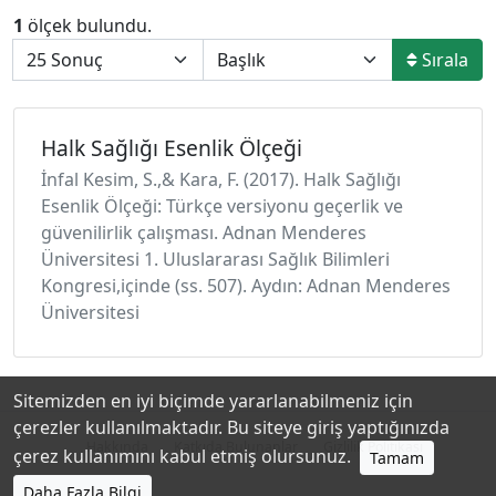
1
ölçek bulundu.
Sırala
Halk Sağlığı Esenlik Ölçeği
İnfal Kesim, S.,& Kara, F. (2017). Halk Sağlığı
Esenlik Ölçeği: Türkçe versiyonu geçerlik ve
güvenilirlik çalışması. Adnan Menderes
Üniversitesi 1. Uluslararası Sağlık Bilimleri
Kongresi,içinde (ss. 507). Aydın: Adnan Menderes
Üniversitesi
Sitemizden en iyi biçimde yararlanabilmeniz için
çerezler kullanılmaktadır. Bu siteye giriş yaptığınızda
Hakkında
Katkıda Bulunanlar
Gizlilik Politikası
çerez kullanımını kabul etmiş olursunuz.
Tamam
Daha Fazla Bilgi