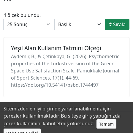
1
ölçek bulundu.
Sırala
Yeşil Alan Kullanım Tatmini Ölçeği
Aydemir, B., & Çetinkaya, G. (2026). Psychometric
properties of the Turkish version of the Green
Space Use Satisfaction Scale. Pamukkale Journal
of Sport Sciences, 17(1), 44-69.
https://doi.org/10.54141/psbd.1744497
Sitemizden en iyi biçimde yararlanabilmeniz için
çerezler kullanılmaktadır. Bu siteye giriş yaptığınızda
Hakkında
Katkıda Bulunanlar
Gizlilik Politikası
çerez kullanımını kabul etmiş olursunuz.
Tamam