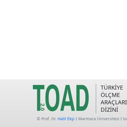
TÜRKİYE
ÖLÇME
ARAÇLARI
DİZİNİ
© Prof. Dr.
Halil Ekşi
I Marmara Üniversitesi I t