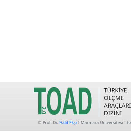
TÜRKİYE
ÖLÇME
ARAÇLARI
DİZİNİ
© Prof. Dr.
Halil Ekşi
I Marmara Üniversitesi I t